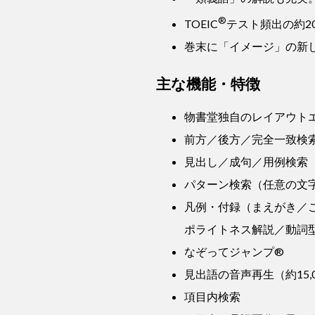
®
TOEIC
テスト頻出の約2
巻末に「イメージ」の新
主な機能・特徴
物書堂独自のレイアウト
前方／後方／完全一致検
見出し／成句／用例検索
パターン検索（任意の文
凡例・付録（まえがき／
ポライトネス解説／動詞
なぞってジャンプ®
見出語の音声再生（約15,
項目内検索