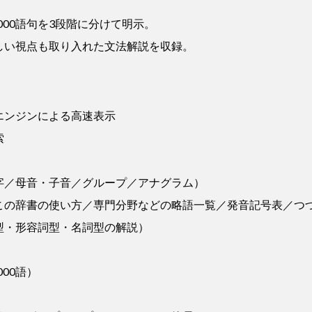
000語句を3段階に分けて明示。
しい視点も取り入れた文法解説を収録。
エンジンによる高速表示
索
字／母音・子音／グループ／アナグラム）
この辞書の使い方／専門分野などの略語一覧／発音記号表／つ
型・形容詞型・名詞型の解説）
000語）