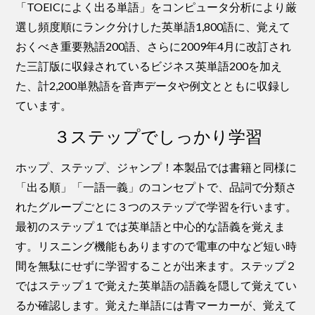
「TOEICによく出る単語」をコンピュータ分析により厳
選し頻度順にランク分けした英単語1,800語に、覚えて
おくべき重要熟語200語、さらに2009年4月に改訂され
た三訂版に収録されているビジネス英単語200を加え
た、計2,200単熟語を音声データや例文とともに収録し
ています。
３ステップでしっかり学習
ホップ、ステップ、ジャンプ！本製品では書籍と同様に
「出る順」「一語一義」のコンセプトで、品詞で分類さ
れたグループごとに３つのステップで学習を行います。
最初のステップ１では英単語と中心的な語義を覚えま
す。リスニング機能もありますので電車の中など短い時
間を無駄にせずに学習することが出来ます。ステップ２
ではステップ１で覚えた英単語の語義を隠して覚えてい
るか確認します。覚えた単語には青マーカーが、覚えて