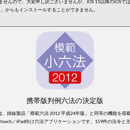
りませんので、大変申し訳ございませんが、iOS 11以降のiOS
入済み」からもインストールすることができません。
携帯版判例六法の決定版
版」は、姉妹製品「模範六法 2012 平成24年版」と同等の機能
od touch／iPad向け六法アプリケーションです。159件の法