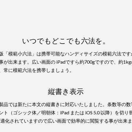
いつでもどこでも六法を。
「模範小六法」は携帯可能なハンディサイズの模範六法ですが、本
持ち歩く事が出来ます。広い画面の iPadですら約700gですので、
、常に模範六法を携帯しましょう。
縦書き表示
製品では新たに本文の縦書きに対応いたしました。条数等の数
（ゴシック体／明朝体：iPad または iOS 5.0 以降）を
にも最適化されていますので広い画面で効率的に閲覧する事が出来