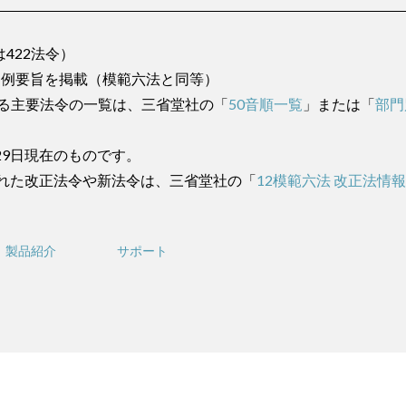
422法令）
判例要旨を掲載（模範六法と同等）
る主要法令の一覧は、三省堂社の「
50音順一覧
」または「
部門
29日現在のものです。
布された改正法令や新法令は、三省堂社の「
12模範六法 改正法情
製品紹介
サポート