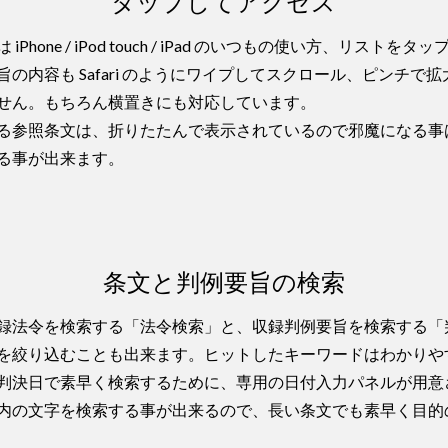
タップしてアクセス
hone / iPod touch / iPad のいつもの使い方、リス
の内容も Safari のようにワイプしてスクロール、ピンチで
せん。もちろん横置きにも対応しています。
る参照条文は、折りたたんで表示されているので邪魔になる事
る事が出来ます。
条文と判例要旨の検索
録法令を検索する「法令検索」と、収録判例要旨を検索する「
を絞り込むことも出来ます。ヒットしたキーワードはわかりや
判決日で素早く検索するために、専用の日付入力パネルが用意
内の文字を検索する事が出来るので、長い条文でも素早く目的