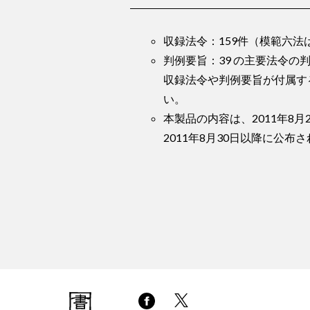
収録法令：159件（模範六法は
判例要旨：39 の主要法令の
収録法令や判例要旨が付属す
い。
本製品の内容は、2011年8月
2011年8月30日以降に公