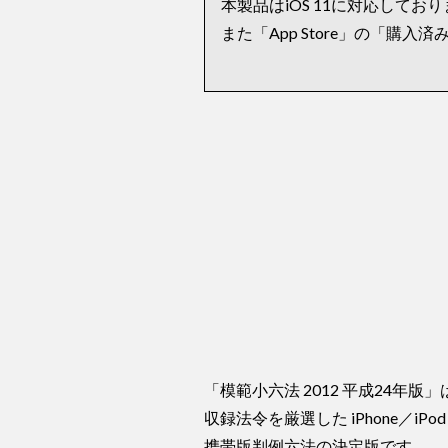
本製品はiOS 11に対応してお
また「App Store」の「購
「模範小六法 2012 平成24年
収録法令を厳選した iPhone／iP
携帯版判例六法の決定版です。