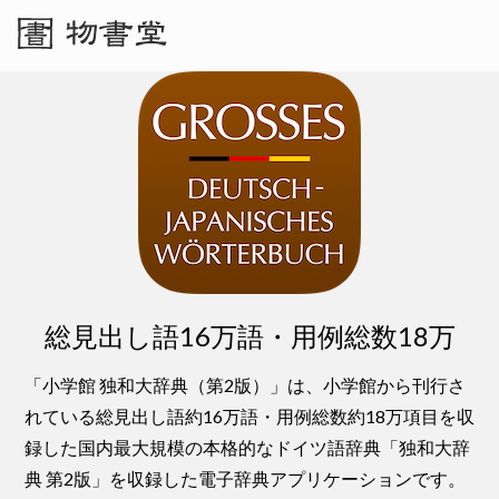
総見出し語16万語・用例総数18万
「小学館 独和大辞典（第2版）」は、小学館から刊行さ
れている総見出し語約16万語・用例総数約18万項目を収
録した国内最大規模の本格的なドイツ語辞典「独和大辞
典 第2版」を収録した電子辞典アプリケーションです。