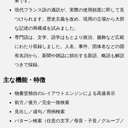
果です。
現代フランス語の適訳が、実際の使用頻度に即して見
つけられます。歴史主義を改め、現用の立場から大胆
な記述の再構成を試みました。
専門語は、文学、語学はもとより政治、服飾など広範
にわたり収録しました。人名、事件、団体名などの固
有名詞から、新聞や雑誌に頻出する新語、略語も解説
つきで採録。
主な機能・特徴
物書堂独自のレイアウトエンジンによる高速表示
前方／後方／完全一致検索
見出し／成句／用例検索
パターン検索（任意の文字／母音・子音／グループ／