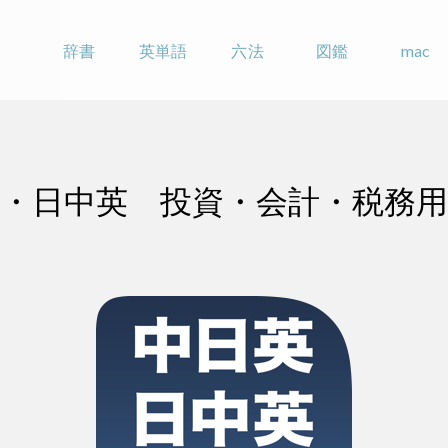
辞書
英単語
六法
図鑑
mac
・日中英 投資・会計・税務用